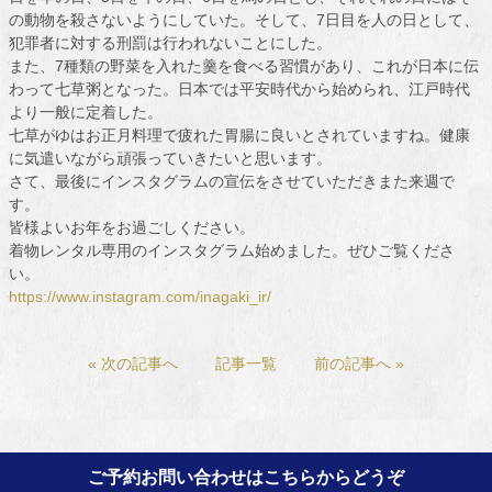
の動物を殺さないようにしていた。そして、7日目を人の日として、
犯罪者に対する刑罰は行われないことにした。
また、7種類の野菜を入れた羹を食べる習慣があり、これが日本に伝
わって七草粥となった。日本では平安時代から始められ、江戸時代
より一般に定着した。
七草がゆはお正月料理で疲れた胃腸に良いとされていますね。健康
に気遣いながら頑張っていきたいと思います。
さて、最後にインスタグラムの宣伝をさせていただきまた来週で
す。
皆様よいお年をお過ごしください。
着物レンタル専用のインスタグラム始めました。ぜひご覧くださ
い。
https://www.instagram.com/inagaki_ir/
« 次の記事へ
記事一覧
前の記事へ »
ご予約お問い合わせはこちらからどうぞ