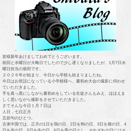
皆様新年あけましておめでとうございます。
前回と水曜日が大晦日でしたので少し遅くなりましたが、1月7日水
曜日担当の柴田です。
２０２６年が始まり、今日から学校も始まりましたね。
今日はお世話になっている小学校様へ、書初め大会の撮影に伺わせ
ていただきました。
手を真っ黒にしながら書初めをしている生徒さんもみえ、ほほえま
しく思いながら撮影をさせていただきました。
さてそんな今日１月７日は
人日，七日正月
五節句のひとつ。
古来中国では、正月の1日を鶏の日、2日を狗の日、3日を猪の日、4
日を羊の日、5日を牛の日、6日を馬の日とし、それぞれの日にはそ