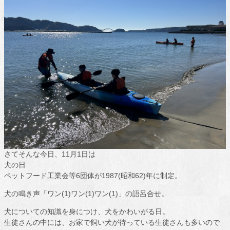
さてそんな今日、11月1日は
犬の日
ペットフード工業会等6団体が1987(昭和62)年に制定。
犬の鳴き声「ワン(1)ワン(1)ワン(1)」の語呂合せ。
犬についての知識を身につけ、犬をかわいがる日。
生徒さんの中には、お家で飼い犬が待っている生徒さんも多いので