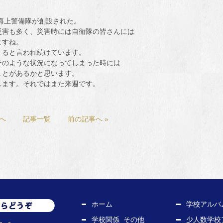
る海上警備隊が創設された。
災害も多く、災害時には自衛隊の皆さんには
ますね。
くると言われ続けています。
そのような状況になってしまった時には
ことがあるかと思います。
します。それではまた来週です。
事へ
記事一覧
前の記事へ »
ホーム
学校アルバ
学校関係_その他
少人数学校