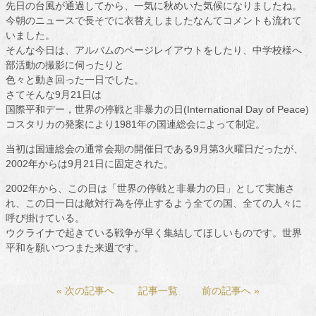
先日の台風が通過してから、一気に秋めいた気候になりましたね。
今朝のニュースで長そでに衣替えしましたなんてコメントも流れて
いました。
そんな今日は、アルバムのページレイアウトをしたり、中学校様へ
部活動の撮影に伺ったりと
色々と動き回った一日でした。
さてそんな9月21日は
国際平和デー，世界の停戦と非暴力の日(International Day of Peace)
コスタリカの発案により1981年の国連総会によって制定。
当初は国連総会の通常会期の開催日である9月第3火曜日だったが、
2002年からは9月21日に固定された。
2002年から、この日は「世界の停戦と非暴力の日」として実施さ
れ、この日一日は敵対行為を停止するよう全ての国、全ての人々に
呼び掛けている。
ウクライナで起きている戦争が早く集結してほしいものです。世界
平和を願いつつまた来週です。
« 次の記事へ
記事一覧
前の記事へ »