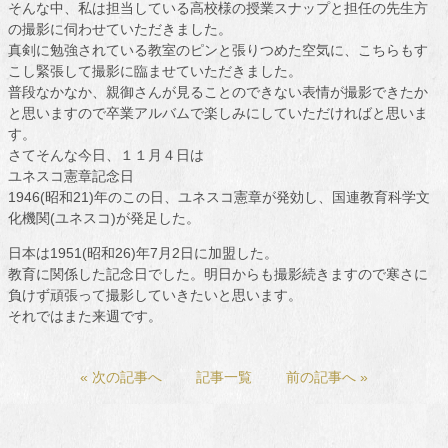
そんな中、私は担当している高校様の授業スナップと担任の先生方
の撮影に伺わせていただきました。
真剣に勉強されている教室のピンと張りつめた空気に、こちらもす
こし緊張して撮影に臨ませていただきました。
普段なかなか、親御さんが見ることのできない表情が撮影できたか
と思いますので卒業アルバムで楽しみにしていただければと思いま
す。
さてそんな今日、１１月４日は
ユネスコ憲章記念日
1946(昭和21)年のこの日、ユネスコ憲章が発効し、国連教育科学文
化機関(ユネスコ)が発足した。
日本は1951(昭和26)年7月2日に加盟した。
教育に関係した記念日でした。明日からも撮影続きますので寒さに
負けず頑張って撮影していきたいと思います。
それではまた来週です。
« 次の記事へ
記事一覧
前の記事へ »