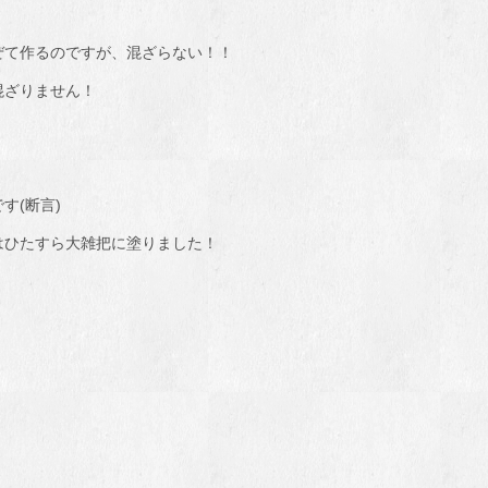
ぜて作るのですが、混ざらない！！
混ざりません！
す(断言)
はひたすら大雑把に塗りました！