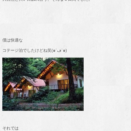
僕は快適な
コテージ泊でしたけどね笑(๑´ڡ`๑)
それでは