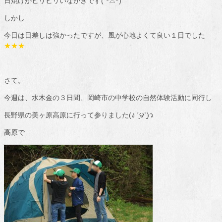
日焼けがヒリヒリいながきです( ꒪⌓꒪)
しかし
今日は日差しは強かったですが、風が心地よくて良い１日でした
★★★
さて。
今週は、水木金の３日間、岡崎市の中学校の自然体験活動に同行し
長野県の美ヶ原高原に行って参りました(ง ´͈౪`͈)ว
高原で