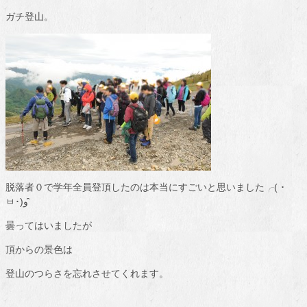
ガチ登山。
脱落者０で学年全員登頂したのは本当にすごいと思いました╭( ･
ㅂ･)و ̑̑
曇ってはいましたが
頂からの景色は
登山のつらさを忘れさせてくれます。