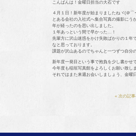
こんばんは！金曜日担当の大石です
４月１日！新年度が始まりましたねヾ(＠⌒
とある会社の入社式へ集合写真の撮影にう
年が経ったのを思い出しました。
１年あっという間で早かった…！
先輩方に沢山迷惑をかけ失敗ばかりの１年
なと思っております。
課題が沢山あるのでちゃんと一つずつ自分
新年度一発目という事で抱負を少し書かせてい
今年度も稲垣写真館をよろしくお願い致し
それではまた来週お会いしましょう、金曜
« 次の記