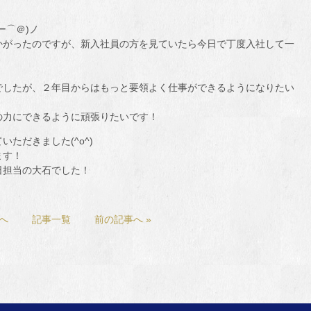
ー⌒＠)ノ
かがったのですが、新入社員の方を見ていたら今日で丁度入社して一
でしたが、２年目からはもっと要領よく仕事ができるようになりたい
の力にできるように頑張りたいです！
ただきました(^o^)
ます！
日担当の大石でした！
事へ
記事一覧
前の記事へ »